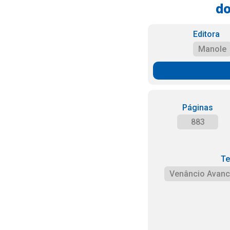
do
Editora
Manole
Páginas
883
Te
Venâncio Avanci