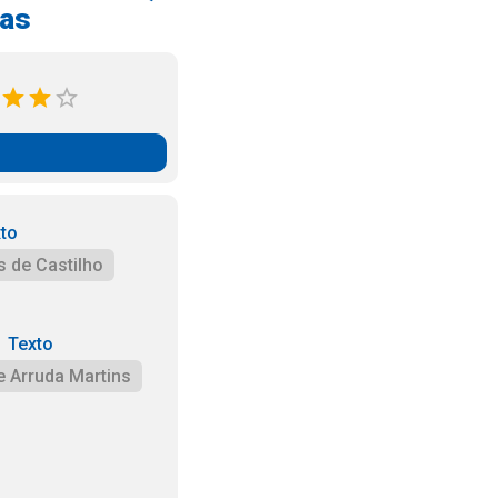
cas
to
s de Castilho
Texto
e Arruda Martins