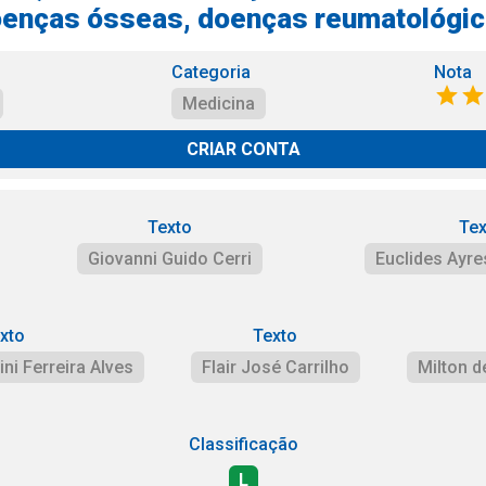
enças ósseas, doenças reumatológi
Categoria
Nota
Medicina
CRIAR CONTA
Texto
Tex
Giovanni Guido Cerri
Euclides Ayre
xto
Texto
ni Ferreira Alves
Flair José Carrilho
Milton d
Classificação
L