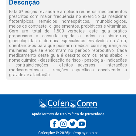
Descrição
Esta 3ª edição revisada e ampliada reúne os medicamentos
prescritos com maior frequência no exercício da medicina:
fitoterápicos, remédios homeopáticos, imunobiológicos,
meios de contraste, oligoelementos, probióticos e vitaminas.
Com um total de 1.500 verbetes, este guia prático
proporciona a consulta rápida a todos os obstetras,
ginecologistas e demais especialistas envolvidos na área,
orientando-os para que possam medicar com segurança as
mulheres que se encontram no período reprodutivo. Cada
medicamento deste guia é descrito com os itens abaixo: -
nome químico - classificação de risco - posologia - indicações
- contraindicações - efeitos adversos - interações
medicamentosas - reações específicas envolvendo a
gravidez e a lactação.
Ajuda
Termos de uso
Política de privacidade
Cofenplay
®
2026
|
cofenplay.com.br