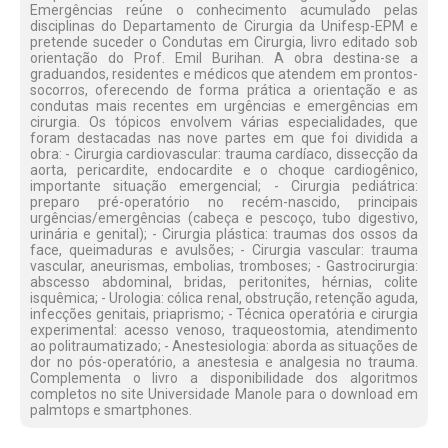
Emergências reúne o conhecimento acumulado pelas
disciplinas do Departamento de Cirurgia da Unifesp-EPM e
pretende su­ceder o Condutas em Cirurgia, livro editado sob
orientação do Prof. Emil Burihan. A obra destina-se a
graduandos, residentes e médicos que atendem em prontos-
socorros, oferecendo de forma prática a orientação e as
condutas mais recentes em urgências e emergências em
cirurgia. Os tópicos envolvem várias especialidades, que
foram destacadas nas nove partes em que foi dividida a
obra: - Cirurgia cardiovascular: trauma cardíaco, dissecção da
aorta, pericardite, endocardite e o choque cardiogênico,
importante situação emergencial; - Cirurgia pediátrica:
preparo pré-operatório no recém-nascido, principais
urgências/emergências (cabeça e pescoço, tubo digestivo,
urinária e genital); - Cirurgia plástica: traumas dos ossos da
face, queimaduras e avulsões; - Cirurgia vascular: trauma
vascular, aneurismas, embolias, tromboses; - Gastrocirurgia:
abscesso abdominal, bridas, peritonites, hérnias, colite
isquêmica; - Urologia: cólica renal, obstrução, retenção aguda,
infecções genitais, priaprismo; - Técnica operatória e cirurgia
experimental: acesso venoso, traqueostomia, atendimen­to
ao politraumatizado; - Anestesiologia: aborda as situações de
dor no pós-operatório, a anestesia e analgesia no trauma.
Complementa o livro a disponibilidade dos algoritmos
completos no site Universidade Manole para o download em
palmtops e smartphones.