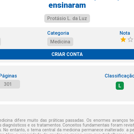
ensinaram
Protásio L. da Luz
Categoria
Nota
Medicina
CRIAR CONTA
Páginas
Classificaçã
301
L
medicina difere muito das práticas passadas. Os enormes avanços t
 diagnósticos e os tratamentos. Conceitos fundamentais foram revist
os. No entanto, o tema central da medicina permanece inalterado: a