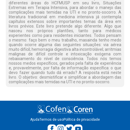
diferentes áreas do HCFMUSP em seu livro, Situações
Extremas em Terapia Intensiva, para abordar o manejo das
complicações mais temidas na UTI e no pronto-socorro. A
literatura tradicional em medicina intensiva já contempla
capítulos extensos sobre importantes temas da área em
livros prévios. Este livro pretende algo diferente. Algo que
nasceu nos próprios plantões, tanto para médicos
experientes como para residentes iniciantes. Todos pensam
o mesmo: faço bem o meu trabalho, masainda tenho medo
quando ocorre alguma das seguintes situações: via aérea
muito difícil; hemorragia digestiva alta incontrolável; arritmias
malignas de difícil controle e intoxicação exógena com
rebaixamento do nível de consciência. Todos nós temos
nossos medos específicos, gerados pela falta de experiência
e, provavelmente, por falta de informação específica: o que
devo fazer quando tudo dá errado? A resposta está neste
livro. O objetivo: desmistificar e simplificar a abordagem das
complicações mais temidas na UTI e no pronto-socorro.
Ajuda
Termos de uso
Política de privacidade