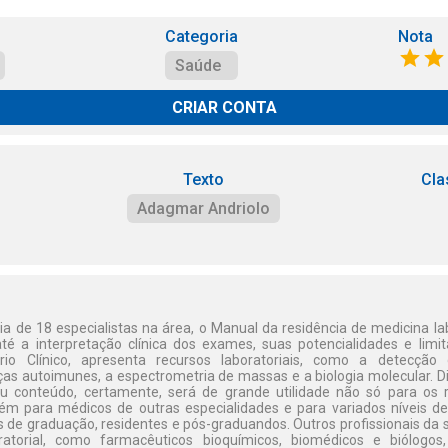
Categoria
Nota
Saúde
CRIAR CONTA
Texto
Cla
Adagmar Andriolo
ia de 18 especialistas na área, o Manual da residência de medicina la
 até a interpretação clínica dos exames, suas potencialidades e lim
ório Clínico, apresenta recursos laboratoriais, como a detecçã
as autoimunes, a espectrometria de massas e a biologia molecular. 
seu conteúdo, certamente, será de grande utilidade não só para os
ém para médicos de outras especialidades e para variados níveis de
 de graduação, residentes e pós-graduandos. Outros profissionais da
oratorial, como farmacêuticos bioquímicos, biomédicos e biólogo