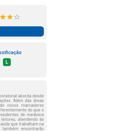
ssificação
L
boratorial aborda desde
itações. Além das áreas
o de novos marcadores
Diferentemente do que o
 residentes de medicina
 leitores, atendendo às
 saúde que trabalham na
s, também encontrarão