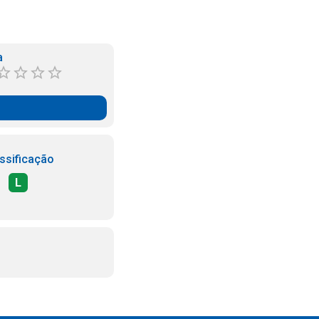
a
ssificação
L