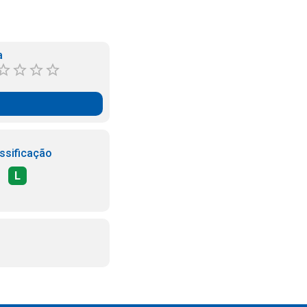
a
ssificação
L