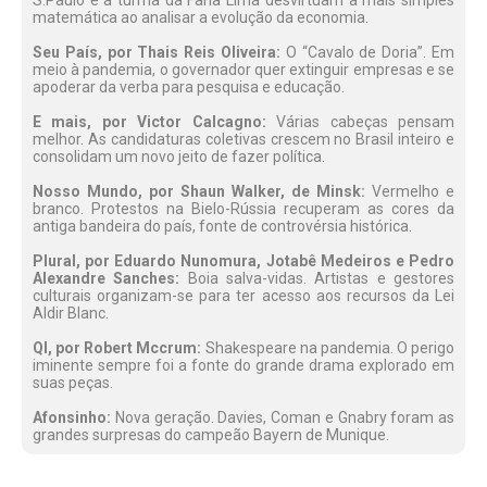
S.Paulo e a turma da Faria Lima desvirtuam a mais simples
matemática ao analisar a evolução da economia.
Seu País, por Thais Reis Oliveira:
O “Cavalo de Doria”. Em
meio à pandemia, o governador quer extinguir empresas e se
apoderar da verba para pesquisa e educação.
E mais, por Victor Calcagno:
Várias cabeças pensam
melhor. As candidaturas coletivas crescem no Brasil inteiro e
consolidam um novo jeito de fazer política.
Nosso Mundo, por Shaun Walker, de Minsk:
Vermelho e
branco. Protestos na Bielo-Rússia recuperam as cores da
antiga bandeira do país, fonte de controvérsia histórica.
Plural, por Eduardo Nunomura, Jotabê Medeiros e Pedro
Alexandre Sanches:
Boia salva-vidas. Artistas e gestores
culturais organizam-se para ter acesso aos recursos da Lei
Aldir Blanc.
QI, por Robert Mccrum:
Shakespeare na pandemia. O perigo
iminente sempre foi a fonte do grande drama explorado em
suas peças.
Afonsinho:
Nova geração. Davies, Coman e Gnabry foram as
grandes surpresas do campeão Bayern de Munique.