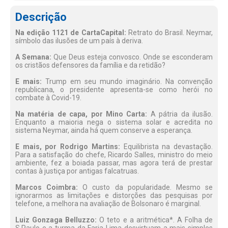
Descrição
Na edição 1121 de CartaCapital:
Retrato do Brasil. Neymar,
símbolo das ilusões de um país à deriva.
A Semana:
Que Deus esteja convosco. Onde se esconderam
os cristãos defensores da família e da retidão?
E mais:
Trump em seu mundo imaginário. Na convenção
republicana, o presidente apresenta-se como herói no
combate à Covid-19.
Na matéria de capa, por Mino Carta:
A pátria da ilusão.
Enquanto a maioria nega o sistema solar e acredita no
sistema Neymar, ainda há quem conserve a esperança.
E mais, por Rodrigo Martins:
Equilibrista na devastação.
Para a satisfação do chefe, Ricardo Salles, ministro do meio
ambiente, fez a boiada passar, mas agora terá de prestar
contas à justiça por antigas falcatruas.
Marcos Coimbra:
O custo da popularidade. Mesmo se
ignorarmos as limitações e distorções das pesquisas por
telefone, a melhora na avaliação de Bolsonaro é marginal.
Luiz Gonzaga Belluzzo:
O teto e a aritmética*. A Folha de