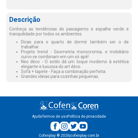
Descrição
Conheça as tendências do paisagismo e espalhe verde e
tranquilidade por todos os ambientes.
Dicas para o quarto de dormir também ser o de
trabalhar.
Projeto trend - Geometria monocromia, e mobiliário
curvo se combinam em um só apê!
Neo déco - O estilo dá um toque moderno à estética
elegante e luxuosa do art déco.
Sofá + tapete - Faça a combinação perfeita.
Grandes ideias para cozinhas pequenas.
Ajuda
Termos de uso
Política de privacidade
Cofenplay
®
2026
|
cofenplay.com.br