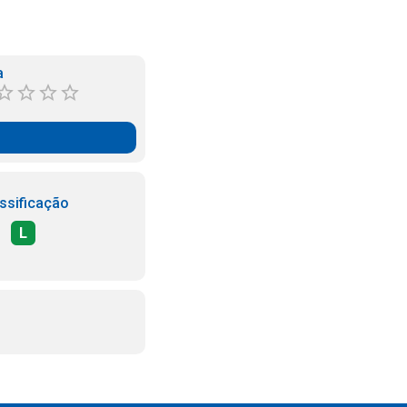
a
ssificação
L