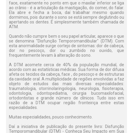
face, exatamente no ponto em que o maxilar inferior se liga
ao crânio - é a articulação da mastigação, do comer, do falar.
Ela abre e fecha a boca, daí trabalhar mesmo quando
dormimos, pois durante o sono se está sempre deglutindo ou
apertando os dentes. É simplesmente também chamada de
ATM.
Quando não cumpre bem o seu papel articular, aparece o que
se denomina "Disfunção Temporomandibular" (DTM). Com
esta anormalidade surge cortejo de sintomas: dor de cabeça,
dor no pescoço, dor ou zumbido no ouvido, que
frequentemente levam à alteração do sono.
A DTM acomete cerca de 40% da população mundial, de
acordo com as estatísticas médicas. Sua forma de dor difusa
afeta os tecidos da cabeça, face , do pescoço e de estruturas
da cavidade oral. A multiplicidade de regiões envolvidas a faz
objeto de estudos das mais diversas especialidades:
traumatologia, otorrinolaringologia, neurologia, fisioterapia,
odontologia, odontopediatria, cirurgia bucomaxilofacial,
ortodontistas e grande número de clínicos. Tudo isso em
razão de a DTM ocupar região fronteiriça entre estas
especialidades.
Muitas especialidades, pouco conhecimento.
Daí a iniciativa de publicação do presente livro: Disfunção
Temporomandibular (DTM) - Conheça Seu Impacto em Sua