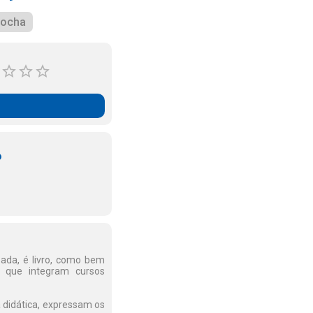
Rocha
o
zada, é livro, como bem
s que integram cursos
 didática, expressam os