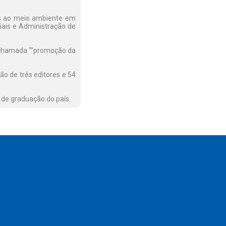
das ao meio ambiente em
ciais e Administração de
da chamada ""promoção da
ão de três editores e 54
s de graduação do país.