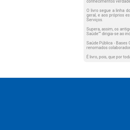
conhecimentos verdade
O livro segue a linha 
geral, e aos próprios e
Serviços.
Supera, assim, os antig
Saúde"" dirigia-se ao i
Saúde Pública - Bases C
renomados colaborador
É livro, pois, que por t