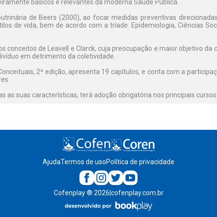
iramente básicos e relevantes da moderna Saúde Pública.
doutrinária de Beers (2000), ao focar medidas preventivas direciona
stilos de vida, bem de acordo com a tríade: Epidemiologia, Ciências So
os conceitos de Leavell e Clarck, cuja preocupação e maior objetivo 
ndivíduo em detrimento da coletividade.
onceituais, 2ª edição, apresenta 19 capítulos, e conta com a participaç
es.
odas as suas características, terá adoção obrigatória nos principais curso
Ajuda
Termos de uso
Política de privacidade
Cofenplay
®
2026
|
cofenplay.com.br