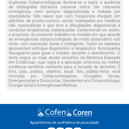
Urgências Coloproctológicas destina-se a suprir a ausência
de bibliografia literatura nacional sobre tão relevante
emergência, nem sempre diagnosticada e tratada por
especialista. São casos que com frequência chegam em
plantões de pronto-socorro, sendo manejados por médicos
não especialistas o que leva a dificuldades diagnósticas e
condutas terapêuticas inadequadas. Compreende-se, assim,
o propósito do presente trabalho na medida em que aborda
as emergências coloproctológicas de modo sistemático sob
texto, com exposição linear e inteligente. Todos os capítulos
apresentam enfoque diagnóstico e terapêutico. Acompanha
fluxograma para guiar o médico durante o atendimento. O
texto segue os mais atuais conceitos da Medicina Baseada
em Evidências, cuja regra é a aplicação criteriosa da melhor
evidência científica existente para a tomada de decisões. É
livro, pois, prático, objetivo, atual. Seu público-leitor está
formado por Coloproctologistas, Cirurgiões Gerais,
Emergencistas e Socorristas, Residentes em Coloproctologia,
Cirurgia Geral e Emergências Médicas.
Ajuda
Termos de uso
Política de privacidade