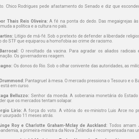
o. Chico Rodrigues pede afastamento do Senado e diz que escondeu
or Thais Reis Oliveira:
A fé na ponta do dedo. Das megaigrejas às
muda a política e a cultura no país.
artins:
Litígio de má-fé. Sob o pretexto de defender a liberdade religio
ão do STF que equiparou a homofobia ao crime de racismo.
Barrocal:
O revoltado da vacina. Para agradar os aliados radicais 
inação. Os governadores reagem.
cagno:
Os donos do Rio. Sob o olhar conivente das autoridades, as milí
s Drummond:
Pantagruel à mesa. O mercado pressiona o Tesouro e o Ba
a está em curso.
zaga Belluzzo:
Senhor da moeda. A soberania monetária do Estad
oder que os mercados tentam solapar.
gio Lirio:
A força do voto. A vitória do ex-ministro Luis Arce no p
er usurpado 11 meses atrás.
Ainge Roy e Charlotte Graham-Mclay de Auckland:
Todos amam Ja
andemia, a primeira-ministra da Nova Zelândia é recompensada nas u