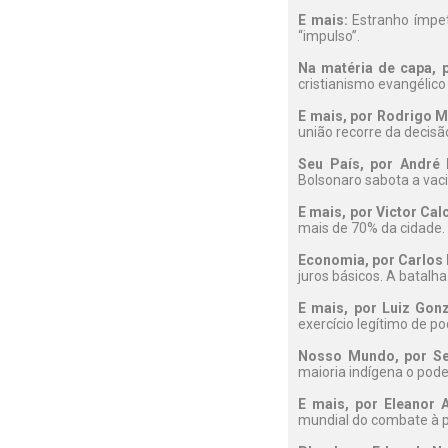
E mais:
Estranho ímpet
“impulso”.
Na matéria de capa, p
cristianismo evangélico 
E mais, por Rodrigo M
união recorre da decis
Seu País, por André 
Bolsonaro sabota a vac
E mais, por Victor Cal
mais de 70% da cidade.
Economia, por Carlo
juros básicos. A batalh
E mais, por Luiz Gon
exercício legítimo de p
Nosso Mundo, por Ser
maioria indígena o pod
E mais, por Eleanor 
mundial do combate à p