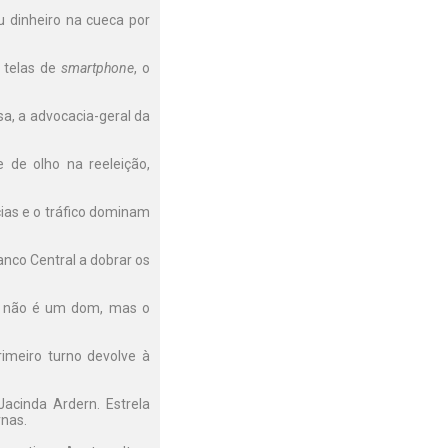
 dinheiro na cueca por
 telas de
smartphone
, o
sa, a advocacia-geral da
e de olho na reeleição,
cias e o tráfico dominam
nco Central a dobrar os
o não é um dom, mas o
rimeiro turno devolve à
cinda Ardern. Estrela
rnas.