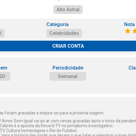
Alto Astral
Categoria
Nota
l
Celebridades
CRIAR CONTA
 em
Periodicidade
Cla
20
Semanal
s foram gravadas e inspire-se para a próxima viagem.
s! Amor Sem Igual vai ao ar com cenas gravadas após o início da pandem
Cabrini é a aposta da Record TV no jornalismo investigativo.
 TV Cultura homenageia o Rei do Futebol.
- Veja a história das irmãs que deram o que falar e relembre outras dupl