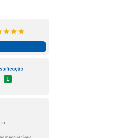
ssificação
L
ia.
as inesquecíveis.