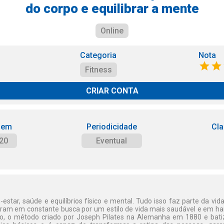
do corpo e equilibrar a mente
Online
Categoria
Nota
Fitness
CRIAR CONTA
 em
Periodicidade
Cla
20
Eventual
estar, saúde e equilíbrios físico e mental. Tudo isso faz parte da vi
ram em constante busca por um estilo de vida mais saudável e em h
do, o método criado por Joseph Pilates na Alemanha em 1880 e batiz