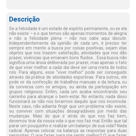
Descrição
Se a felicidade é um estado de espírito permanente, ou se ela
não existe – e o que temos são apenas momentos de alegria
e não a felicidade plena – não nos cabe aqui discutir.
Independentemente da opinião de cada um, é preciso ter
sempre em mente a busca por coisas positivas, sejam elas
objetos que nos trazem satisfação, atividades que nos dão
prazer, vivências que emanam bons fluidos... Essa busca não
significa uma ânsia deliberada por prazer, mas apenas o fato
de que viver melhor a cada dia deve ser uma meta de todos
nós. Para alguns, esse “viver melhor” pode ser conseguido
através da prática de atividades esportivas. Para outros, ele
pode vir da confecção de trabalhos manuais e da leitura, ou
da conversa com os amigos, ou ainda da participação em
grupos religiosos. Enfim, cada um acaba encontrando seu
caminho para alcançar o bem-estar. No entanto, nada disso
funcionará se não nos livrarmos daquilo que nos incomoda.
Neste caso, não adianta fingir que um problema não existe,
ou conviver com situações desagradáveis por medo das
mudanças. Mais do que ir atrás do que nos faz bem,
devemos tirar da nossa vida o que nos faz mal. Então que tal
parar um pouquinho e realizar um balanço de sua vida? Nada
radical. Apenas colocar na balança as respostas para duas
perguntas: O que fazer para me sentir melhor? O que fazer