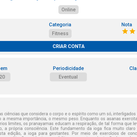
Online
Categoria
Nota
Fitness
CRIAR CONTA
 em
Periodicidade
Cla
20
Eventual
 ciências que considera o corpo e o espírito como um só, interligado
do a mesma importância, o mesmo peso. Enquanto os asanas exercita
rios limites, os pranayamas educam a respiração, de tal forma que le
, a própria consciência. Este fundamento da ioga fica muito cla
ta edição, a ioga para gestantes. Por meio de exercícios de concen