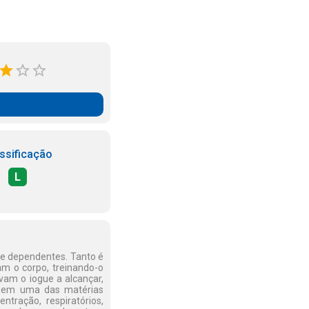
ssificação
L
s e dependentes. Tanto é
m o corpo, treinando-o
vam o iogue a alcançar,
ro em uma das matérias
tração, respiratórios,