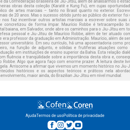
) e da Confederação Brasileira de Jiu-Jítsu, além de analisarmos o estad
meiras obras desta coleção (Karatê e Kung Fu), em cujas oportunidad
lico de artes marciais – tanto no Brasil quanto no exterior. Escrevo
 mais de 20 anos. Mas o sucesso obtido junto ao público do exterior fo
ue nos faz incentivar outros artistas marciais a escrever sobre sua
se concretizou de forma ímpar. Maurício Robbe é tetracampeão br
tal baiana, em Salvador, onde abre os caminhos para o Jiu-Jítsu em t
defesa pessoal e Jiu-Jítsu de Maurício Robbe, além de ter atuado co
e era professor da graduação em Administração. Maurício, além de ser
ssor universitário. Em seu currículo, há uma aposentadoria como pr
eiro, na função de adjunto, e sólidas e frutíferas atuações com
uação em instituições de ensino superior da Bahia. Esta relação dial
com fluência e tranqüilidade sobre a importância desta obra e, cons
o Robbe. Algo que agora faço com enorme prazer. A leitura deste liv
gela. Arriscome a afirmar que vivemos um momento histórico no Jiu-
onteúdos históricos e os aspectos teóricos e práticos nela abor
nvolvimento, maior ainda, do Brazilian Jiu-Jítsu em nível mundial.
Ajuda
Termos de uso
Política de privacidade