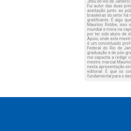
Jítsu do Rio de Janeiro
Fui autor das duas pri
aceitação junto ao púb
brasileiras do setor há
gratificante. É algo q
Maurício Robbe, isso 
mundial e mora na capi
por ter sido aluno de 
Apoio, onde este mestr
é um conceituado profe
Federal do Rio de Jan
graduação e de pós-grad
me capacita a redigir 
mestre marcial Mauríci
nesta apresentação sin
editorial. É que os c
fundamental para o dese