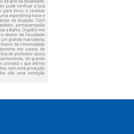
o da arte na atualidade.
es pude verificar a boa
 para livros e revistas
i uma experiência nova e
s áreas de atuação. Com
asileiro, pentacampeão
oda a Bahia. Orgulho-me
mo diretor da Faculdade
 um grande marcialista,
ofessor da Universidade
o docente em cursos de
ética de professor-aluno
eqüentemente, do grande
ro provará o que afirmo
Jítsu com esta produção
dados são uma condição