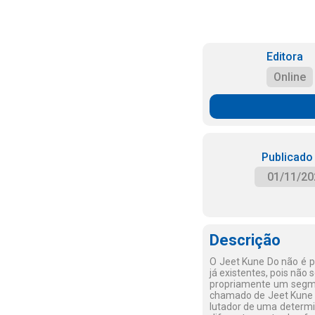
Editora
Online
Publicado
01/11/20
Descrição
O Jeet Kune Do não é pa
já existentes, pois não
propriamente um segme
chamado de Jeet Kune D
lutador de uma determin