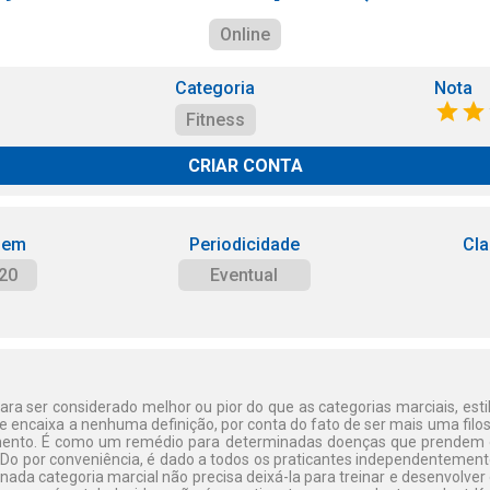
Online
Categoria
Nota
Fitness
CRIAR CONTA
 em
Periodicidade
Cla
20
Eventual
ra ser considerado melhor ou pior do que as categorias marciais, est
 se encaixa a nenhuma definição, por conta do fato de ser mais uma fil
nto. É como um remédio para determinadas doenças que prendem o 
o por conveniência, é dado a todos os praticantes independentemente 
ada categoria marcial não precisa deixá-la para treinar e desenvolver