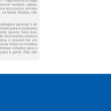
 – haja vista os e-mails
turar vestidos, calças,
ece aos poucos, em seu
i, na Moda Moldes, não
modelagens aprecia) e do
oltado para a moda plus
de aposta. Feito isso,
da. Recomendo a leitura
bra, é possível ter um
preciar todos os modelos
itoriais voltados para a
para a gente. Elas são