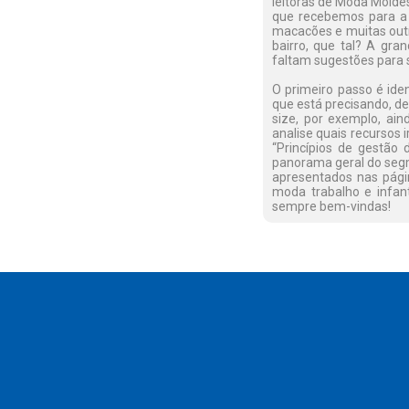
leitoras de Moda Moldes
que recebemos para a s
macacões e muitas out
bairro, que tal? A gr
faltam sugestões para s
O primeiro passo é iden
que está precisando, d
size, por exemplo, ai
analise quais recursos
“Princípios de gestão
panorama geral do segme
apresentados nas página
moda trabalho e infan
sempre bem-vindas!