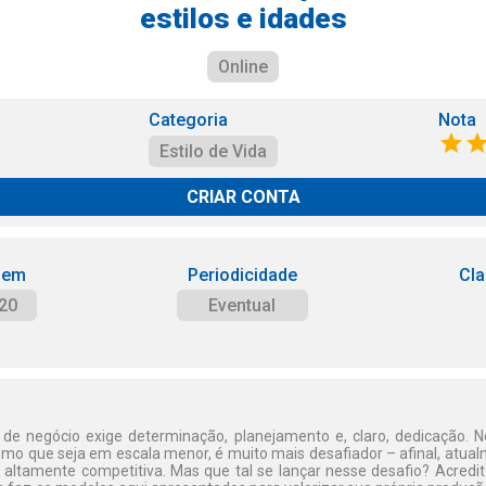
estilos e idades
Online
Categoria
Nota
Estilo de Vida
CRIAR CONTA
 em
Periodicidade
Cla
20
Eventual
 de negócio exige determinação, planejamento e, claro, dedicação. 
 que seja em escala menor, é muito mais desafiador – afinal, atualme
altamente competitiva. Mas que tal se lançar nesse desafio? Acredi