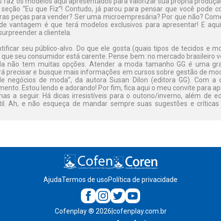
 faz os modelos aqui apresentados para valorizar sua própria produção
eção “Eu que Fiz”! Contudo, já parou para pensar que você pode cos
ras peças para vender? Ser uma microempresária? Por que não? Com
ande vantagem é que terá modelos exclusivos para apresentar! E aqu
urpreender a clientela.
tificar seu público-alvo. Do que ele gosta (quais tipos de tecidos e 
e que seu consumidor está carente. Pense bem: no mercado brasileiro v
nda não tem muitas opções. Atender a moda tamanho GG é uma gran
 irá precisar e busque mais informações em cursos sobre gestão de mo
 de negócios de moda”, da autora Susan Dilon (editora GG). Com a o
nto. Estou lendo e adorando! Por fim, fica aqui o meu convite para a
s a seguir. Há dicas irresistíveis para o outono/inverno, além de ed
til. Ah, e não esqueça de mandar sempre suas sugestões e críticas 
Ajuda
Termos de uso
Política de privacidade
Cofenplay
®
2026
|
cofenplay.com.br