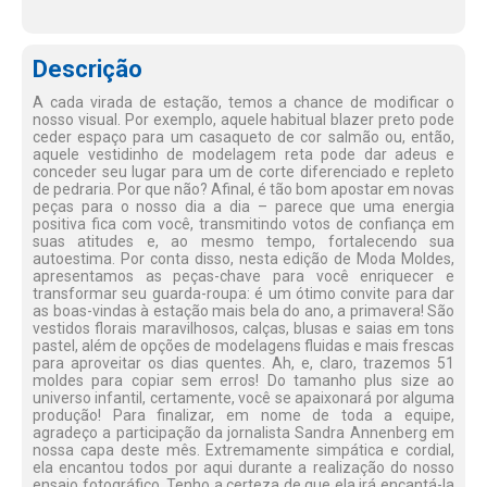
Descrição
A cada virada de estação, temos a chance de modificar o
nosso visual. Por exemplo, aquele habitual blazer preto pode
ceder espaço para um casaqueto de cor salmão ou, então,
aquele vestidinho de modelagem reta pode dar adeus e
conceder seu lugar para um de corte diferenciado e repleto
de pedraria. Por que não? Afinal, é tão bom apostar em novas
peças para o nosso dia a dia – parece que uma energia
positiva fica com você, transmitindo votos de confiança em
suas atitudes e, ao mesmo tempo, fortalecendo sua
autoestima. Por conta disso, nesta edição de Moda Moldes,
apresentamos as peças-chave para você enriquecer e
transformar seu guarda-roupa: é um ótimo convite para dar
as boas-vindas à estação mais bela do ano, a primavera! São
vestidos florais maravilhosos, calças, blusas e saias em tons
pastel, além de opções de modelagens fluidas e mais frescas
para aproveitar os dias quentes. Ah, e, claro, trazemos 51
moldes para copiar sem erros! Do tamanho plus size ao
universo infantil, certamente, você se apaixonará por alguma
produção! Para finalizar, em nome de toda a equipe,
agradeço a participação da jornalista Sandra Annenberg em
nossa capa deste mês. Extremamente simpática e cordial,
ela encantou todos por aqui durante a realização do nosso
ensaio fotográfico. Tenho a certeza de que ela irá encantá-la