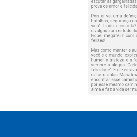
escutar as gargalhadas 
prova de amor e felicid
Pois aí vai uma defini
batalhas, segurança n
vida”. Lindo, concorda
divulgado um estudo do 
Fiquei megafeliz com a
felizes!
Mas como manter e aum
você e o mundo, explic
humor, a tristeza e a fa
sempre a alegria. Car
felicidade”. E ele estav
disse o sábio Mahatma
encontrar esse caminho 
por esse mesmo caminho
alma e faz a vida ser ma