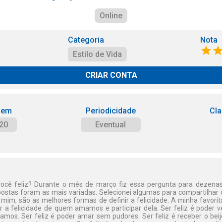
Online
Categoria
Nota
Estilo de Vida
CRIAR CONTA
 em
Periodicidade
Cla
20
Eventual
ocê feliz? Durante o mês de março fiz essa pergunta para dezena
postas foram as mais variadas. Selecionei algumas para compartilhar c
 mim, são as melhores formas de definir a felicidade. A minha favori
ir a felicidade de quem amamos e participar dela. Ser feliz é poder ver
mos. Ser feliz é poder amar sem pudores. Ser feliz é receber o beijo