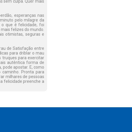
ias sem culpa. Quer mais
 perdão, esperanças nas
minuto pelo milagre da
o que é felicidade, foi
s mais felizes do mundo.
is otimistas, seguras e
au de Satisfação entre
icas para driblar o mau
os truques para exercitar
ais autêntica forma de
ma, pode apostar. E, como
o caminho. Pronta para
trar milhares de pessoas
a felicidade preenche a