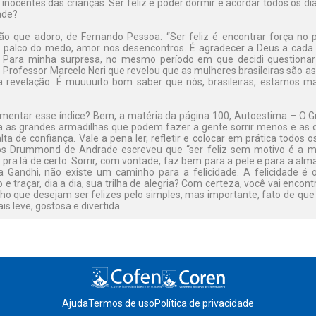
inocentes das crianças. Ser feliz é poder dormir e acordar todos os d
ade?
ção que adoro, de Fernando Pessoa: “Ser feliz é encontrar força no
o palco do medo, amor nos desencontros. É agradecer a Deus a cada 
? Para minha surpresa, no mesmo período em que decidi questionar 
Professor Marcelo Neri que revelou que as mulheres brasileiras são a
 revelação. É muuuuito bom saber que nós, brasileiras, estamos ma
entar esse índice? Bem, a matéria da página 100, Autoestima – O Gr
a as grandes armadilhas que podem fazer a gente sorrir menos e as d
lta de confiança. Vale a pena ler, refletir e colocar em prática todos 
los Drummond de Andrade escreveu que “ser feliz sem motivo é a m
a pra lá de certo. Sorrir, com vontade, faz bem para a pele e para a al
 Gandhi, não existe um caminho para a felicidade. A felicidade é 
e traçar, dia a dia, sua trilha de alegria? Com certeza, você vai encon
 que desejam ser felizes pelo simples, mas importante, fato de que 
is leve, gostosa e divertida.
Ajuda
Termos de uso
Política de privacidade