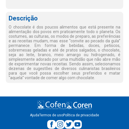
Descrição
O chocolate é dos poucos alimentos que está presente na
alimentação dos povos em praticamente todo o planeta. Os
costumes, as culturas, os modos de preparo, as preferências
e as receitas mudam, mas esse “convite ao pecado da gula”
permanece. Em forma de bebidas, doces, petiscos,
sobremesas geladas e até de pratos salgados, o chocolate,
seja ao leite, branco, meio amargo ou hidrogenado, é
simplesmente adorado por uma multidão que não abre mão
de experimentar novas receitas. Sendo assim, selecionamos
dezenas de sugestões de diversos culinaristas brasileiros
para que você possa escolher seus preferidos e matar
“aquela” vontade de comer algo com chocolate.
Ajuda
Termos de uso
Política de privacidade