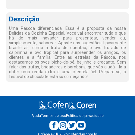
Descrição
Uma Páscoa diferenciada. Essa é a proposta da nossa
Delícias da Cozinha Especial. Você vai encontrar tudo o que
há de mais inovador para presentear, vender ou,
simplesmente, saborear. Aposte nas sugestões tipicamente
brasileiras, como a trufa de quentão, o ovo trufado de
caipirinha e ovo tropical para surpreender os amigos, os
clientes e a família. Entre as estrelas da Páscoa, nós
destacamos os ovos bicho-de-pé, beijinho e crocante. Sem
falar das trufas, brigadeiros e bombons, que vão ajudá- -lo a
obter uma renda extra e uma clientela fiel. Prepare-se, o
festival do chocolate está só começando!
Ajuda
Termos de uso
Política de privacidade
Cofenplay
®
2026
|
cofenplay.com.br