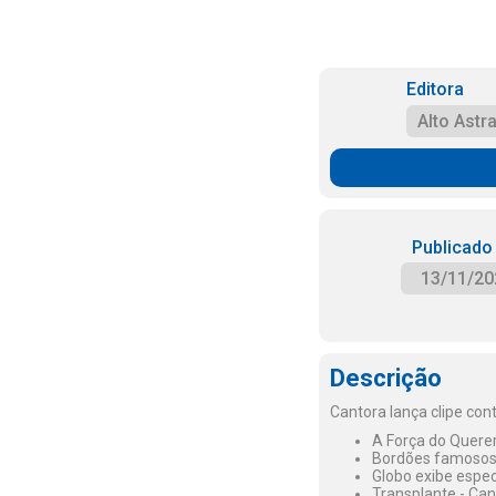
Editora
Alto Astra
Publicado
13/11/20
Descrição
Cantora lança clipe cont
A Força do Querer:
Bordões famosos -
Globo exibe espec
Transplante - Can