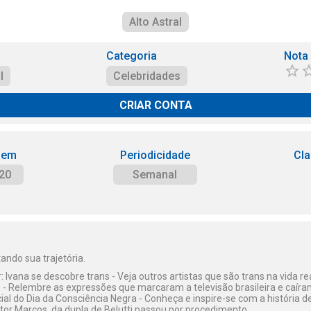
Alto Astral
Categoria
Nota
l
Celebridades
CRIAR CONTA
 em
Periodicidade
Cla
20
Semanal
ando sua trajetória.
 Ivana se descobre trans - Veja outros artistas que são trans na vida rea
 Relembre as expressões que marcaram a televisão brasileira e caíram
ial do Dia da Consciência Negra - Conheça e inspire-se com a história
tor Marcos, da dupla de Belutti passou por procedimento.