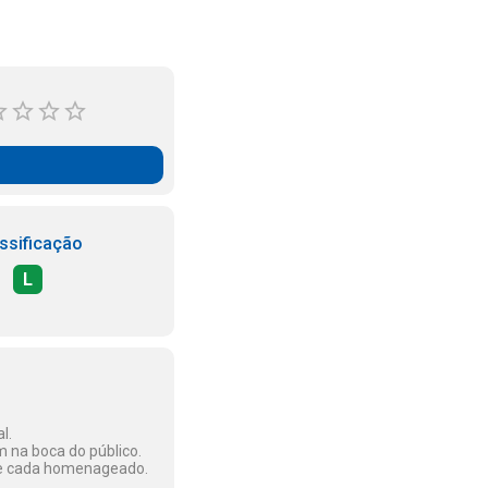
ssificação
L
l.
 na boca do público.
 de cada homenageado.