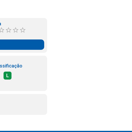
a
ssificação
L