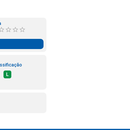
a
ssificação
L