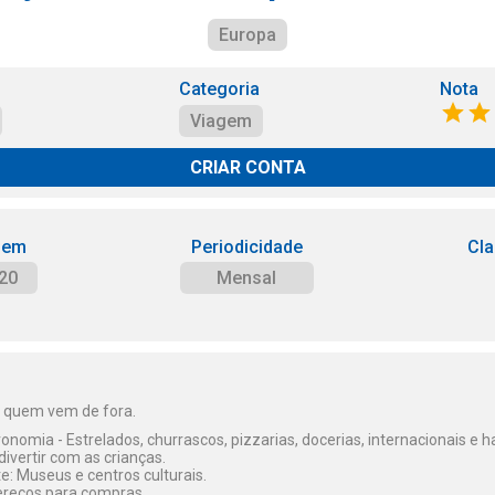
Europa
Categoria
Nota
Viagem
CRIAR CONTA
 em
Periodicidade
Cla
20
Mensal
 quem vem de fora.
onomia - Estrelados, churrascos, pizzarias, docerias, internacionais e 
divertir com as crianças.
te: Museus e centros culturais.
dereços para compras.