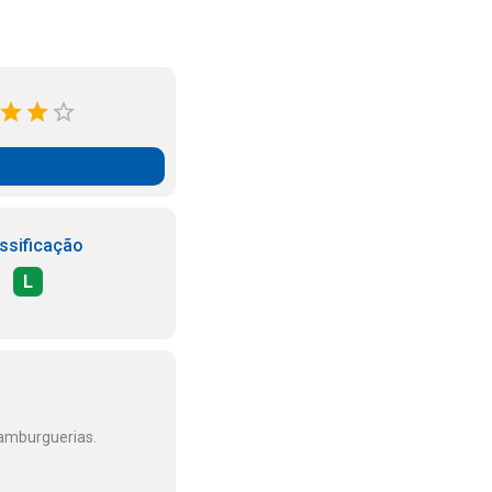
ssificação
L
hamburguerias.