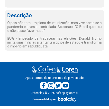
Descrição
O país não tem um plano de imunização, mas vive como se a
pandemia estivesse controlada. Bolsonaro: "O Brasil quebrou
e não posso fazer nada".
EUA
- Impedido de trapacear nas eleições, Donald Trump
incita suas milícias a tentar um golpe de estado e transforma
o império em republiqueta.
Ajuda
Termos de uso
Política de privacidade
Cofenplay
®
2026
|
cofenplay.com.br
v.
1.0.22