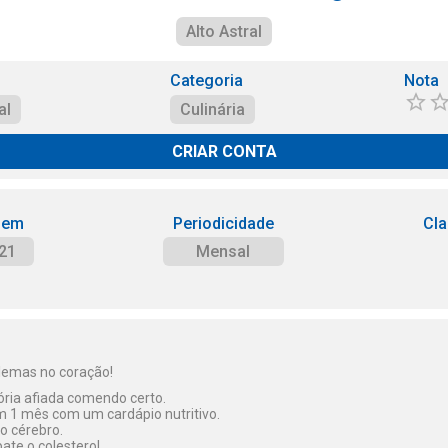
Alto Astral
Categoria
Nota
al
Culinária
CRIAR CONTA
 em
Periodicidade
Cla
21
Mensal
blemas no coração!
ia afiada comendo certo.
m 1 mês com um cardápio nutritivo.
 o cérebro.
te o colesterol.