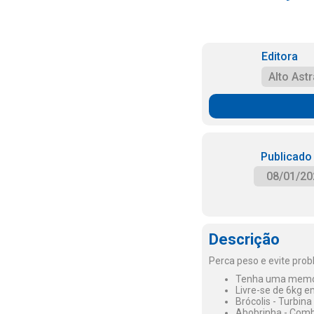
Editora
Alto Astr
Publicado
08/01/20
Descrição
Perca peso e evite pro
Tenha uma memór
Livre-se de 6kg e
Brócolis - Turbina
Abobrinha - Comba