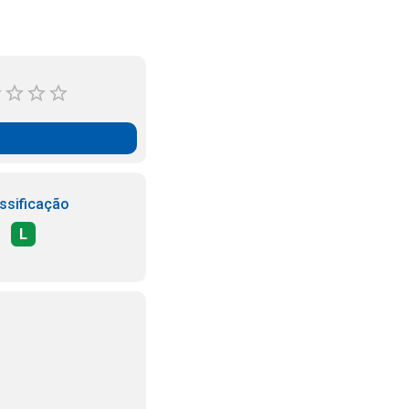
ssificação
L