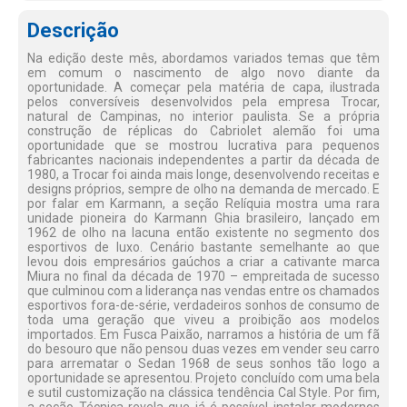
Descrição
Na edição deste mês, abordamos variados temas que têm
em comum o nascimento de algo novo diante da
oportunidade. A começar pela matéria de capa, ilustrada
pelos conversíveis desenvolvidos pela empresa Trocar,
natural de Campinas, no interior paulista. Se a própria
construção de réplicas do Cabriolet alemão foi uma
oportunidade que se mostrou lucrativa para pequenos
fabricantes nacionais independentes a partir da década de
1980, a Trocar foi ainda mais longe, desenvolvendo receitas e
designs próprios, sempre de olho na demanda de mercado. E
por falar em Karmann, a seção Relíquia mostra uma rara
unidade pioneira do Karmann Ghia brasileiro, lançado em
1962 de olho na lacuna então existente no segmento dos
esportivos de luxo. Cenário bastante semelhante ao que
levou dois empresários gaúchos a criar a cativante marca
Miura no final da década de 1970 – empreitada de sucesso
que culminou com a liderança nas vendas entre os chamados
esportivos fora-de-série, verdadeiros sonhos de consumo de
toda uma geração que viveu a proibição aos modelos
importados. Em Fusca Paixão, narramos a história de um fã
do besouro que não pensou duas vezes em vender seu carro
para arrematar o Sedan 1968 de seus sonhos tão logo a
oportunidade se apresentou. Projeto concluído com uma bela
e sutil customização na clássica tendência Cal Style. Por fim,