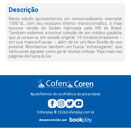
Descrição
Nesta edição apresentamos um conservadíssimo exemplar
1300 GL, com seu exclusivo interior monocromático, a mais
luxuosa versão do Sedan fabricada pela VW do Brasil.
Também exibimos a incrível coleção de um médico paulista,
que já conserva, em estado original, 14 modelos brasileiros –
em sua maioria Fuscas –, além de ter um New Beetle de uso
pessoal. Abordamos também um Fusca “extravagante”, que
tanto pode agradar como gerar muitas críticas. Veja mais nas
páginas da Fusca & Cia.
Ajuda
Termos de uso
Política de privacidade
Cofenplay
®
2026
|
cofenplay.com.br
v.
1.0.22