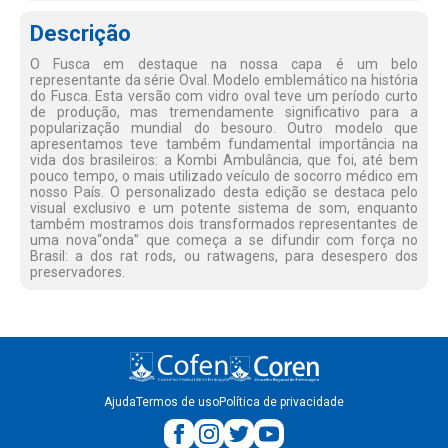
Descrição
O Fusca em destaque na nossa capa é um belo
representante da série Oval. Modelo emblemático na história
do Fusca. Esta versão com vidro oval teve um período curto
de produção, mas tremendamente significativo para a
popularização mundial do besouro. Outro modelo que
apresentamos teve também fundamental importância na
vida dos brasileiros: a Kombi Ambulância, que foi, até bem
pouco tempo, o mais utilizado veículo de socorro médico em
nosso País. O personalizado desta edição se destaca pelo
visual exclusivo e um potente sistema de som, enquanto
também mostramos dois transformados representantes de
uma nova“onda” que começa a se difundir com força no
Brasil: a dos rat rods, ou ratwagens, para desespero dos
preservadores.
Ajuda
Termos de uso
Política de privacidade