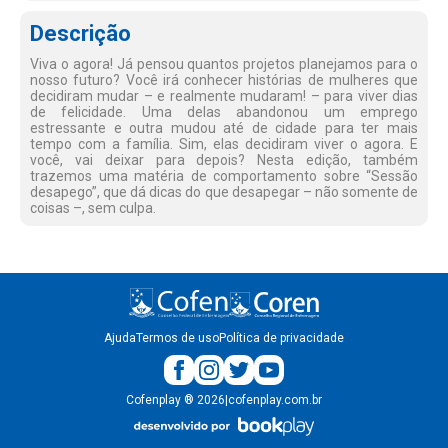
Descrição
Viva o agora! Já pensou quantos projetos planejamos para o
nosso futuro? Você irá conhecer histórias de mulheres que
decidiram mudar – e realmente mudaram! – para viver dias
de felicidade. Uma delas abandonou um emprego
estressante e outra mudou até de cidade para ter mais
tempo com a família. Sim, elas decidiram viver o agora. E
você, vai deixar para depois? Nesta edição, também
trazemos uma matéria de comportamento sobre “Sessão
desapego”, que dá dicas do que desapegar – não somente de
coisas –, sem culpa.
Ajuda
Termos de uso
Política de privacidade
Cofenplay
®
2026
|
cofenplay.com.br