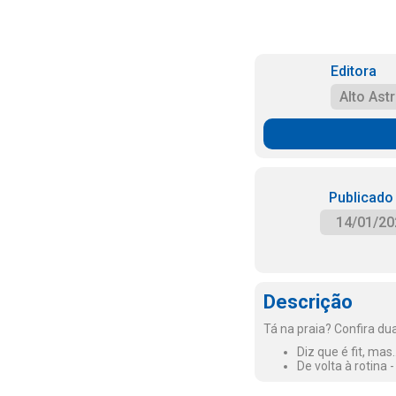
Editora
Alto Astr
Publicado
14/01/20
Descrição
Tá na praia? Confira du
Diz que é fit, ma
De volta à rotina