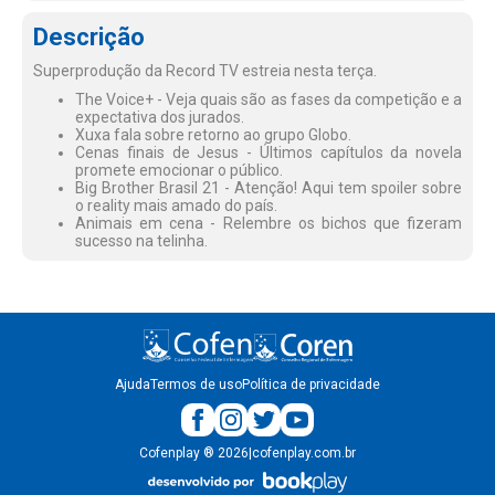
Descrição
Superprodução da Record TV estreia nesta terça.
The Voice+ - Veja quais são as fases da competição e a
expectativa dos jurados.
Xuxa fala sobre retorno ao grupo Globo.
Cenas finais de Jesus - Últimos capítulos da novela
promete emocionar o público.
Big Brother Brasil 21 - Atenção! Aqui tem spoiler sobre
o reality mais amado do país.
Animais em cena - Relembre os bichos que fizeram
sucesso na telinha.
Ajuda
Termos de uso
Política de privacidade
Cofenplay
®
2026
|
cofenplay.com.br