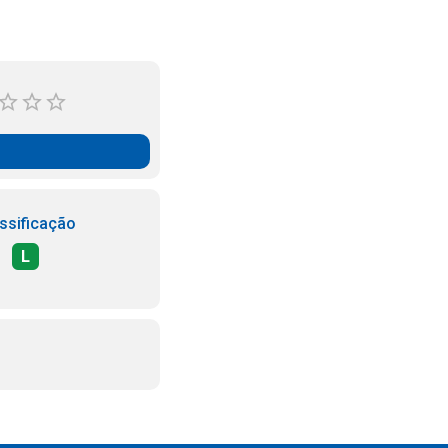
ssificação
L