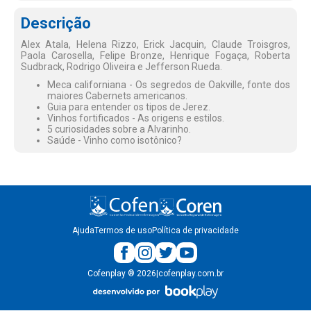
Descrição
Alex Atala, Helena Rizzo, Erick Jacquin, Claude Troisgros,
Paola Carosella, Felipe Bronze, Henrique Fogaça, Roberta
Sudbrack, Rodrigo Oliveira e Jefferson Rueda.
Meca californiana - Os segredos de Oakville, fonte dos
maiores Cabernets americanos.
Guia para entender os tipos de Jerez.
Vinhos fortificados - As origens e estilos.
5 curiosidades sobre a Alvarinho.
Saúde - Vinho como isotônico?
Ajuda
Termos de uso
Política de privacidade
Cofenplay
®
2026
|
cofenplay.com.br