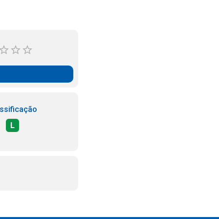
ssificação
L