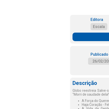
Editora
Escala
Publicado
26/02/20
Descrição
Globo reestreia Salve-
"Morri de saudade dela!
A Força do Querer
Haja Coração - Fe
A Vida da Gent