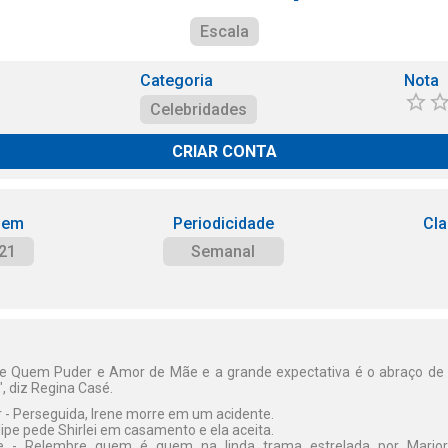
Escala
Categoria
Nota
Celebridades
CRIAR CONTA
 em
Periodicidade
Cla
21
Semanal
se Quem Puder e Amor de Mãe e a grande expectativa é o abraço de L
", diz Regina Casé.
 - Perseguida, Irene morre em um acidente.
lipe pede Shirlei em casamento e ela aceita.
e - Relembre quem é quem na linda trama estrelada por Marjor