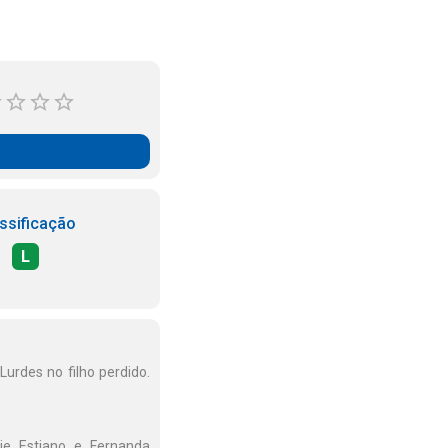
ssificação
L
urdes no filho perdido.
ie Estiano e Fernanda