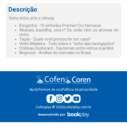
Descrição
Vinho entre arte e ciência.
Borgonha - 10 vinhedos Premier Cru famosos.
Abacaxi, baunilha, couro? De onde vêm os aromas do
vinho.
Taças - Quais você precisa ter em casa?
Vinho Madeira - Tudo sobre o "vinho das navegações".
Château Suduirant - Sauternes entre vinhos e jardins.
Negócios - Análise do mercado no Brasil.
Ajuda
Termos de uso
Política de privacidade
Cofenplay
®
2026
|
cofenplay.com.br
v.
1.0.22