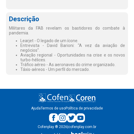
Descrição
Militares da FAB revelam os bastidores do combate à
pandemia.
Learjet - O legado de um ícone.
Entrevista - David Barioni: "A vez da aviação de
negócios".
Aviação regional - Oportunidades na crise e os novos
turbo-hélices.
Tráfico aéreo - As aeronaves do crime organizado.
Táxis-aéreos - Um perfil do mercado.
Ajuda
Termos de uso
Política de privacidade
Cofenplay
®
2026
|
cofenplay.com.br