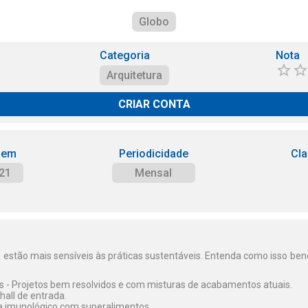
Globo
Categoria
Nota
Arquitetura
CRIAR CONTA
 em
Periodicidade
Cla
21
Mensal
n estão mais sensíveis às práticas sustentáveis. Entenda como isso ben
s - Projetos bem resolvidos e com misturas de acabamentos atuais.
all de entrada.
a imunológico com superalimentos.