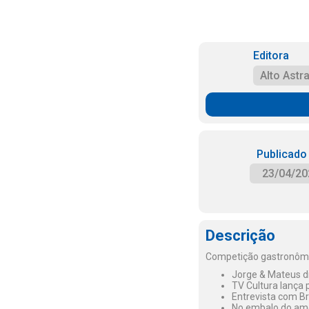
Editora
Alto Astra
Publicado
23/04/20
Descrição
Competição gastronômi
Jorge & Mateus d
TV Cultura lança 
Entrevista com Br
No embalo do amo