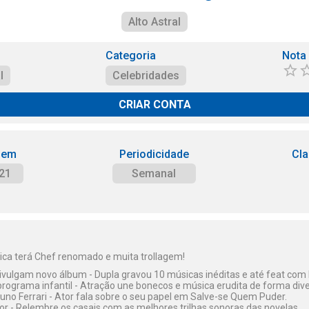
Alto Astral
Categoria
Nota
l
Celebridades
CRIAR CONTA
 em
Periodicidade
Cla
21
Semanal
ca terá Chef renomado e muita trollagem!
ivulgam novo álbum - Dupla gravou 10 músicas inéditas e até feat com
programa infantil - Atração une bonecos e música erudita de forma dive
uno Ferrari - Ator fala sobre o seu papel em Salve-se Quem Puder.
r - Relembre os casais com as melhores trilhas sonoras das novelas.