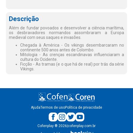
Descrição
Além de fundar povoados e desenvolver a ciência marítima,
os desbravadores normandos assombraram a Europa
medieval com seus saques e invasões.
Chegada à América - Os vikings desembarcaram no
continente 500 anos antes de Colombo.
Mitologia - As crenças escandinavas influenciaram a
cultura do Ocidente.
Ficção - As tramas (e o que há de real) por trás da série
Vikings.
Ajuda
Termos de uso
Política de privacidade
Cofenplay
®
2026
|
cofenplay.com.br