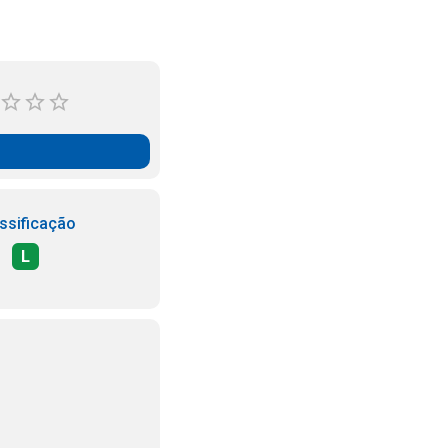
ssificação
L