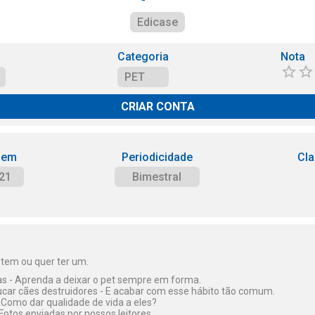
Edicase
Categoria
Nota
PET
CRIAR CONTA
 em
Periodicidade
Cla
21
Bimestral
tem ou quer ter um.
ras - Aprenda a deixar o pet sempre em forma.
ucar cães destruidores - E acabar com esse hábito tão comum.
- Como dar qualidade de vida a eles?
 Fotos enviadas por nossos leitores.