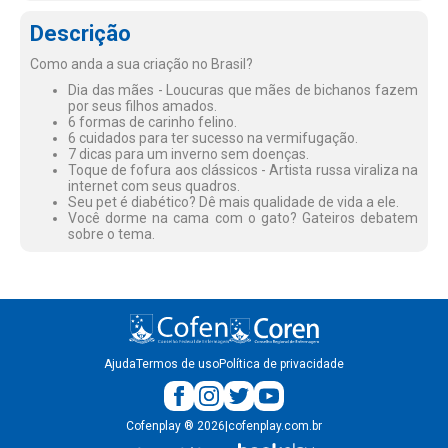
Descrição
Como anda a sua criação no Brasil?
Dia das mães - Loucuras que mães de bichanos fazem
por seus filhos amados.
6 formas de carinho felino.
6 cuidados para ter sucesso na vermifugação.
7 dicas para um inverno sem doenças.
Toque de fofura aos clássicos - Artista russa viraliza na
internet com seus quadros.
Seu pet é diabético? Dê mais qualidade de vida a ele.
Você dorme na cama com o gato? Gateiros debatem
sobre o tema.
Ajuda
Termos de uso
Política de privacidade
Cofenplay
®
2026
|
cofenplay.com.br