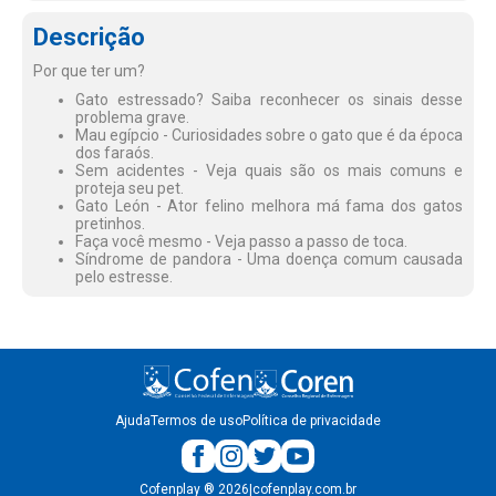
Descrição
Por que ter um?
Gato estressado? Saiba reconhecer os sinais desse
problema grave.
Mau egípcio - Curiosidades sobre o gato que é da época
dos faraós.
Sem acidentes - Veja quais são os mais comuns e
proteja seu pet.
Gato León - Ator felino melhora má fama dos gatos
pretinhos.
Faça você mesmo - Veja passo a passo de toca.
Síndrome de pandora - Uma doença comum causada
pelo estresse.
Ajuda
Termos de uso
Política de privacidade
Cofenplay
®
2026
|
cofenplay.com.br